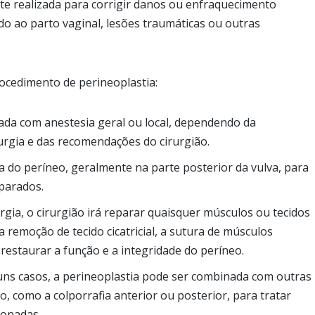
nte realizada para corrigir danos ou enfraquecimento
o ao parto vaginal, lesões traumáticas ou outras
rocedimento de perineoplastia:
izada com anestesia geral ou local, dependendo da
rurgia e das recomendações do cirurgião.
ea do períneo, geralmente na parte posterior da vulva, para
parados.
urgia, o cirurgião irá reparar quaisquer músculos ou tecidos
a remoção de tecido cicatricial, a sutura de músculos
restaurar a função e a integridade do períneo.
uns casos, a perineoplastia pode ser combinada com outras
o, como a colporrafia anterior ou posterior, para tratar
ionadas.