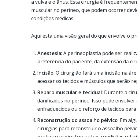
a vulva e o ânus. Esta cirurgia é frequenteme
muscular no períneo, que podem ocorrer devid
condições médicas.
Aqui está uma visão geral do que envolve o p
Anestesia
: A perineoplastia pode ser real
preferência do paciente, da extensão da ci
Incisão
: O cirurgião fará uma incisão na ár
acessar os tecidos e músculos que serão re
Reparo muscular e tecidual
: Durante a cir
danificados no períneo. Isso pode envolver 
enfraquecidos ou o reforço de tecidos para 
Reconstrução do assoalho pélvico
: Em alg
cirurgias para reconstruir o assoalho pélvic
prolapso vaginal ou outras condições relac