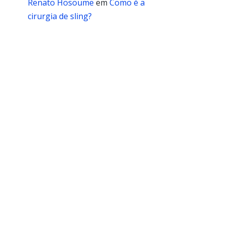
Renato Hosoume
em
Como é a
cirurgia de sling?