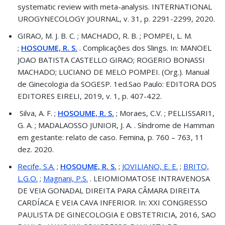
systematic review with meta-analysis. INTERNATIONAL
UROGYNECOLOGY JOURNAL, v. 31, p. 2291-2299, 2020.
GIRAO, M. J. B. C. ; MACHADO, R. B. ; POMPEI, L. M.
;
HOSOUME, R. S.
. Complicações dos Slings. In: MANOEL
JOAO BATISTA CASTELLO GIRAO; ROGERIO BONASSI
MACHADO; LUCIANO DE MELO POMPEI. (Org.). Manual
de Ginecologia da SOGESP. 1ed.Sao Paulo: EDITORA DOS
EDITORES EIRELI, 2019, v. 1, p. 407-422.
Silva, A. F. ;
HOSOUME, R. S.
; Moraes, C.V. ; PELLISSARI1,
G. A. ; MADALAOSSO JUNIOR, J. A. . Síndrome de Hamman
em gestante: relato de caso. Femina, p. 760 – 763, 11
dez. 2020.
Recife, S.A.
;
HOSOUME, R. S.
;
JOVILIANO, E. E.
;
BRITO,
L.G.O.
;
Magnani, P.S.
. LEIOMIOMATOSE INTRAVENOSA
DE VEIA GONADAL DIREITA PARA CÂMARA DIREITA
CARDÍACA E VEIA CAVA INFERIOR. In: XXI CONGRESSO
PAULISTA DE GINECOLOGIA E OBSTETRICIA, 2016, SAO