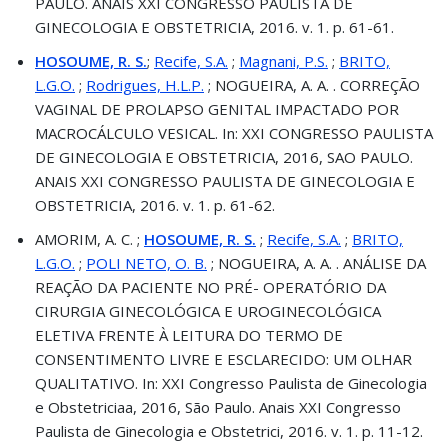
PAULO. ANAIS XXI CONGRESSO PAULISTA DE
GINECOLOGIA E OBSTETRICIA, 2016. v. 1. p. 61-61.
HOSOUME, R. S.
;
Recife, S.A.
;
Magnani, P.S.
;
BRITO,
L.G.O.
;
Rodrigues, H.L.P.
; NOGUEIRA, A. A. . CORREÇÃO
VAGINAL DE PROLAPSO GENITAL IMPACTADO POR
MACROCÁLCULO VESICAL. In: XXI CONGRESSO PAULISTA
DE GINECOLOGIA E OBSTETRICIA, 2016, SAO PAULO.
ANAIS XXI CONGRESSO PAULISTA DE GINECOLOGIA E
OBSTETRICIA, 2016. v. 1. p. 61-62.
AMORIM, A. C. ;
HOSOUME, R. S.
;
Recife, S.A.
;
BRITO,
L.G.O.
;
POLI NETO, O. B.
; NOGUEIRA, A. A. . ANÁLISE DA
REAÇÃO DA PACIENTE NO PRÉ- OPERATÓRIO DA
CIRURGIA GINECOLÓGICA E UROGINECOLÓGICA
ELETIVA FRENTE À LEITURA DO TERMO DE
CONSENTIMENTO LIVRE E ESCLARECIDO: UM OLHAR
QUALITATIVO. In: XXI Congresso Paulista de Ginecologia
e Obstetriciaa, 2016, São Paulo. Anais XXI Congresso
Paulista de Ginecologia e Obstetrici, 2016. v. 1. p. 11-12.