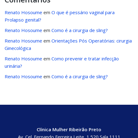
Renato Hosoume
em
O que é pessário vaginal para
Prolapso genital?
Renato Hosoume
em
Como é a cirurgia de sling?
Renato Hosoume
em
Orientações Pós Operatórias: cirurgia
Ginecológica
Renato Hosoume
em
Como prevenir e tratar infecção
urinária?
Renato Hosoume
em
Como é a cirurgia de sling?
Clínica Mulher Ribeirão Preto
Av. Cel. Fernando Ferreira Leite, 1.520 Sala 1111