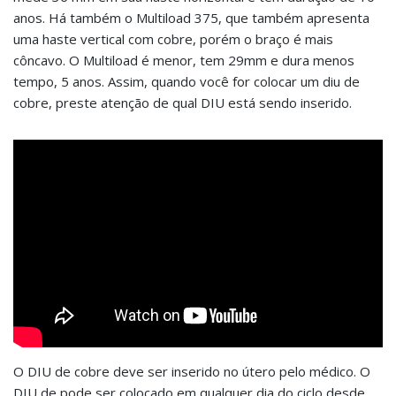
anos. Há também o Multiload 375, que também apresenta
uma haste vertical com cobre, porém o braço é mais
côncavo. O Multiload é menor, tem 29mm e dura menos
tempo, 5 anos. Assim, quando você for colocar um diu de
cobre, preste atenção de qual DIU está sendo inserido.
O DIU de cobre deve ser inserido no útero pelo médico. O
DIU de pode ser colocado em qualquer dia do ciclo desde