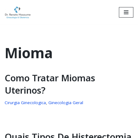
Skip
to
content
Mioma
Como Tratar Miomas
Uterinos?
Cirurgia Ginecologica
,
Ginecologia Geral
Quais Tipos De Histerectomia