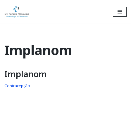
Skip
to
content
Implanom
Implanom
Contracepção